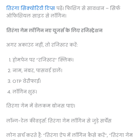
तिरंगा सिक्योरिटी टिप्स
पढ़ें। फिशिंग से सावधान – सिर्फ
ऑफिशियल साइट से लॉगिन।
तिरंगा गेम लॉगिन नए यूजर्स के लिए रजिस्ट्रेशन
अगर अकाउंट नहीं, तो रजिस्टर करें:
होमपेज पर “रजिस्टर” क्लिक।
नाम, नंबर, पासवर्ड डालें।
OTP वेरीफाई।
लॉगिन शुरू।
तिरंगा गेम में वेलकम बोनस पाएं।
लॉन्ग-टेल कीवर्ड्स: तिरंगा गेम लॉगिन से जुड़े सर्चेस
लोग सर्च करते हैं: “तिरंगा ऐप में लॉगिन कैसे करें”, “तिरंगा गेम