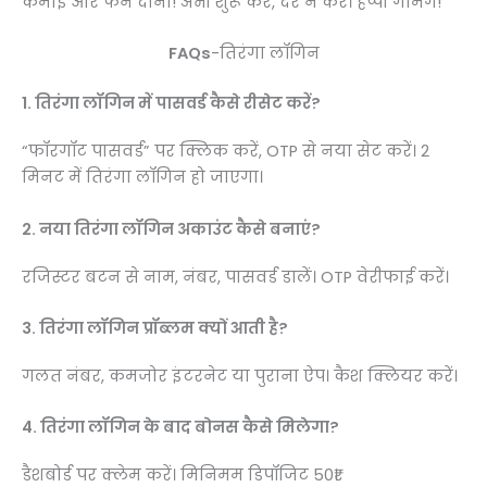
कमाई और फन दोनों! अभी शुरू करें, देर न करें। हैप्पी गेमिंग!
FAQs
-तिरंगा लॉगिन
1. तिरंगा लॉगिन में पासवर्ड कैसे रीसेट करें?
“फॉरगॉट पासवर्ड” पर क्लिक करें, OTP से नया सेट करें। 2
मिनट में तिरंगा लॉगिन हो जाएगा।
2. नया तिरंगा लॉगिन अकाउंट कैसे बनाएं?
रजिस्टर बटन से नाम, नंबर, पासवर्ड डालें। OTP वेरीफाई करें।
3. तिरंगा लॉगिन प्रॉब्लम क्यों आती है?
गलत नंबर, कमजोर इंटरनेट या पुराना ऐप। कैश क्लियर करें।
4. तिरंगा लॉगिन के बाद बोनस कैसे मिलेगा?
डैशबोर्ड पर क्लेम करें। मिनिमम डिपॉजिट 50₹।