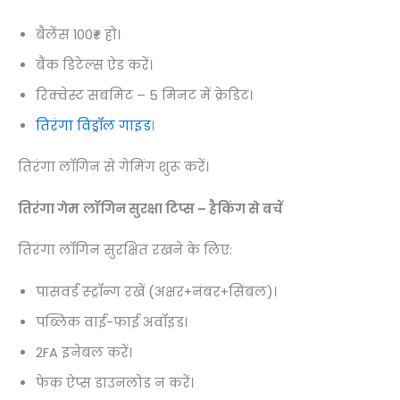
बैलेंस 100₹+ हो।
बैंक डिटेल्स ऐड करें।
रिक्वेस्ट सबमिट – 5 मिनट में क्रेडिट।
तिरंगा विड्रॉल गाइड
।
तिरंगा लॉगिन से गेमिंग शुरू करें।
तिरंगा गेम
लॉगिन सुरक्षा टिप्स – हैकिंग से बचें
तिरंगा लॉगिन सुरक्षित रखने के लिए:
पासवर्ड स्ट्रॉन्ग रखें (अक्षर+नंबर+सिंबल)।
पब्लिक वाई-फाई अवॉइड।
2FA इनेबल करें।
फेक ऐप्स डाउनलोड न करें।