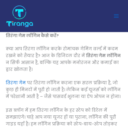
Skip
to
content
तिरंगा गेम
लॉगिन
कैसे करें?
क्या आप तिरंगा लॉगिन करके रोमांचक गेमिंग वर्ल्ड में कदम
रखने को तैयार हैं? आज के डिजिटल दौर में
तिरंगा गेम
लॉगिन
न सिर्फ आसान है, बल्कि यह आपके मनोरंजन और कमाई का
द्वार खोलता है।
तिरंगा गेम
पर तिरंगा लॉगिन करना एक सरल प्रक्रिया है, जो
कुछ ही मिनटों में पूरी हो जाती है। लेकिन कई यूजर्स को लॉगिन
में परेशानी आती है – जैसे पासवर्ड भूलना या ऐप ओपन न होना।
इस ब्लॉग में हम तिरंगा लॉगिन के हर स्टेप को डिटेल में
समझाएंगे। चाहे आप नया यूजर हों या पुराना, लॉगिन की पूरी
गाइड यहाँ है। हम लॉगिन प्रक्रिया को स्टेप-बाय-स्टेप तोड़कर