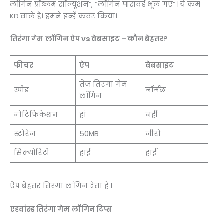
लॉगिन प्रॉब्लम सॉल्यूशन”, “लॉगिन पासवर्ड भूल गए”। ये कम
KD वाले हैं। हमने इन्हें कवर किया।
तिरंगा गेम
लॉगिन ऐप vs वेबसाइट – कौन बेहतर?
फीचर
ऐप
वेबसाइट
तेज तिरंगा गेम
स्पीड
नॉर्मल
लॉगिन
नोटिफिकेशन
हां
नहीं
स्टोरेज
50MB
जीरो
सिक्योरिटी
हाई
हाई
ऐप बेहतर तिरंगा लॉगिन देता है ।
एडवांस्ड तिरंगा गेम
लॉगिन टिप्स